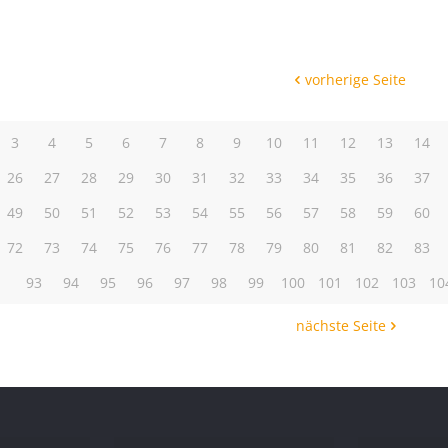
vorherige Seite
3
4
5
6
7
8
9
10
11
12
13
14
26
27
28
29
30
31
32
33
34
35
36
37
49
50
51
52
53
54
55
56
57
58
59
60
72
73
74
75
76
77
78
79
80
81
82
83
93
94
95
96
97
98
99
100
101
102
103
10
nächste Seite