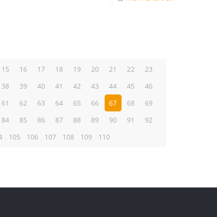
15
16
17
18
19
20
21
22
23
38
39
40
41
42
43
44
45
46
61
62
63
64
65
66
67
68
69
84
85
86
87
88
89
90
91
92
4
105
106
107
108
109
110