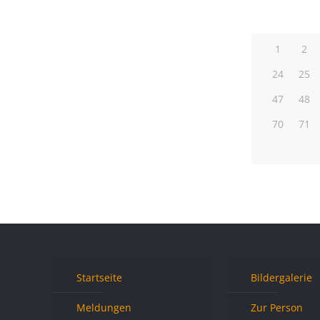
1
2
24
25
47
48
70
71
Startseite
Bildergalerie
Meldungen
Zur Person