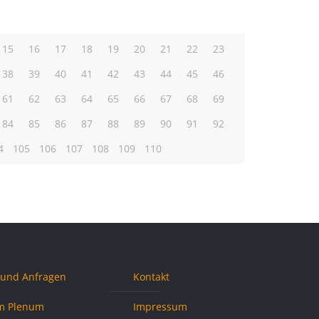
15
16
17
18
19
20
21
22
23
38
39
40
41
42
43
44
45
46
61
62
63
64
65
66
67
68
69
84
85
86
87
88
89
90
91
92
4
105
106
107
108
109
110
 und Anfragen
Kontakt
m Plenum
Impressum