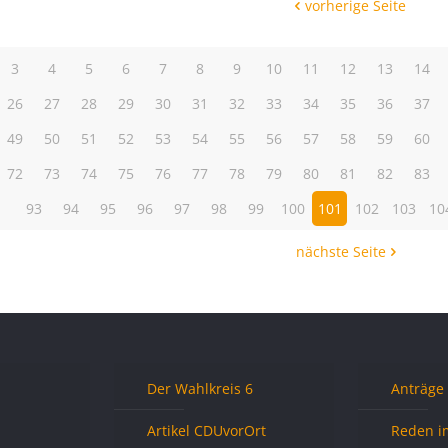
vorherige Seite
3
4
5
6
7
8
9
10
11
12
13
14
26
27
28
29
30
31
32
33
34
35
36
37
49
50
51
52
53
54
55
56
57
58
59
60
72
73
74
75
76
77
78
79
80
81
82
83
93
94
95
96
97
98
99
100
101
102
103
10
nächste Seite
Der Wahlkreis 6
Anträge
Artikel CDUvorOrt
Reden i