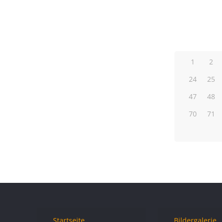
1
2
24
25
47
48
70
71
Startseite
Bildergalerie