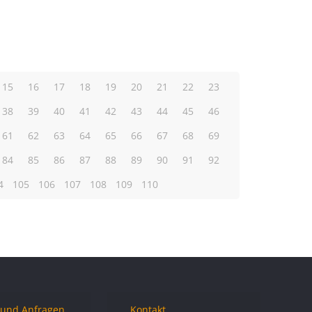
15
16
17
18
19
20
21
22
23
38
39
40
41
42
43
44
45
46
61
62
63
64
65
66
67
68
69
84
85
86
87
88
89
90
91
92
4
105
106
107
108
109
110
 und Anfragen
Kontakt