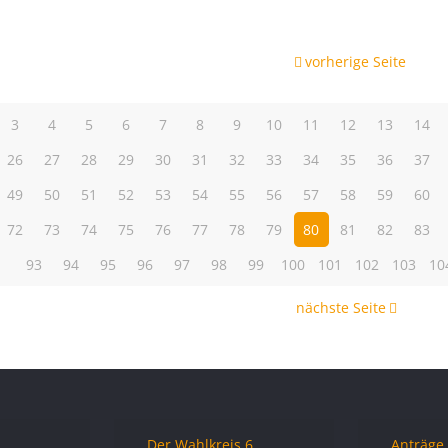
vorherige Seite
3
4
5
6
7
8
9
10
11
12
13
14
26
27
28
29
30
31
32
33
34
35
36
37
49
50
51
52
53
54
55
56
57
58
59
60
72
73
74
75
76
77
78
79
80
81
82
83
93
94
95
96
97
98
99
100
101
102
103
10
nächste Seite
Der Wahlkreis 6
Anträge