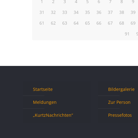
1
2
3
4
5
6
7
8
9
31
32
33
34
35
36
37
38
39
61
62
63
64
65
66
67
68
69
91
Startseite
Bildergalerie
Meldungen
Zur Person
„KurtzNachrichten“
Pressefotos