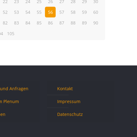
22
23
24
25
26
27
28
29
30
52
53
54
55
56
57
58
59
60
82
83
84
85
86
87
88
89
90
04
105
 und Anfragen
Kontakt
m Plenum
Impressum
nen
Datenschutz