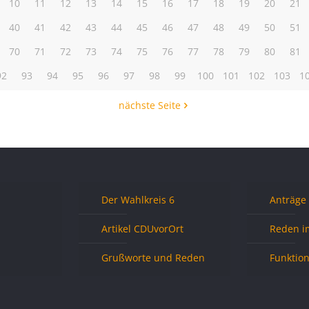
10
11
12
13
14
15
16
17
18
19
20
21
40
41
42
43
44
45
46
47
48
49
50
51
70
71
72
73
74
75
76
77
78
79
80
81
92
93
94
95
96
97
98
99
100
101
102
103
1
nächste Seite
Der Wahlkreis 6
Anträge
Artikel CDUvorOrt
Reden i
Grußworte und Reden
Funktio