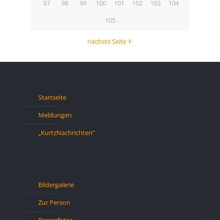
97
98
99
100
101
102
103
104
105
nächste Seite
Startseite
Meldungen
„KurtzNachrichten“
Bildergalerie
Zur Person
Pressefotos