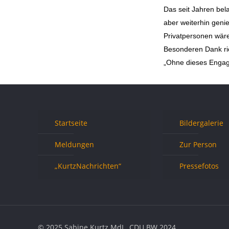
Das seit Jahren bel
aber weiterhin genie
Privatpersonen wäre
Besonderen Dank ric
„Ohne dieses Engage
Startseite
Bildergalerie
Meldungen
Zur Person
„KurtzNachrichten“
Pressefotos
© 2025 Sabine Kurtz MdL. CDU BW 2024.