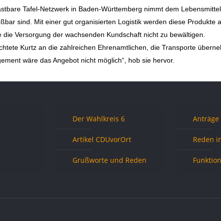
astbare Tafel-Netzwerk in Baden-Württemberg nimmt dem Lebensmittele
ßbar sind. Mit einer gut organisierten Logistik werden diese Produkte 
 die Versorgung der wachsenden Kundschaft nicht zu bewältigen.
htete Kurtz an die zahlreichen Ehrenamtlichen, die Transporte überne
ment wäre das Angebot nicht möglich“, hob sie hervor.
Der Wahlkreis 6
Anträge
Artikel CDUvorOrt
Reden i
Grußworte und Reden
Funktio