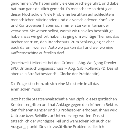
genommen. Wir haben sehr viele Gespräche geführt, und dabei
hat man ganz deutlich gemerkt: Es menschelte so richtig an
dieser Hochschule. Viele Probleme beruhten auf schlechtem
menschlichen Miteinander, und die verschiedenen Konflikte
und Kontroversen haben sich immer stärker miteinander
verwoben. Sie wissen selbst, womit wir uns alles beschäftigt
haben, was wir gehört haben. Es ging um wichtige Themen: das
Rechenzentrum, den Brandschutz. Zum Schluss ging es aber
auch darum, wer sein Auto wo parken darf und wer wo eine
Kaffeemaschine aufstellen darf.
(Vereinzelt Heiterkeit bei den Grünen – Abg. Wolfgang Drexler
SPD: Untersuchungsausschuss! – Abg. Gabi RollandSPD: Das ist
aber kein Straftatbestand! – Glocke der Präsidentin)
Die Frage ist schon, ob sich eine Ministerin in all das
einmischen muss.
Jetzt hat die Staatsanwaltschaft einen Zipfel dieses gordischen
Knotens ergriffen und hat Anklage gegen den früheren Rektor,
den früheren Kanzler und 13 Professoren erhoben. Ihnen wird
Untreue bzw. Beihilfe zur Untreue vorgeworfen. Das ist
tatsächlich der wichtigste Teil und wahrscheinlich auch der
Ausgangspunkt für viele zusätzliche Probleme, die sich