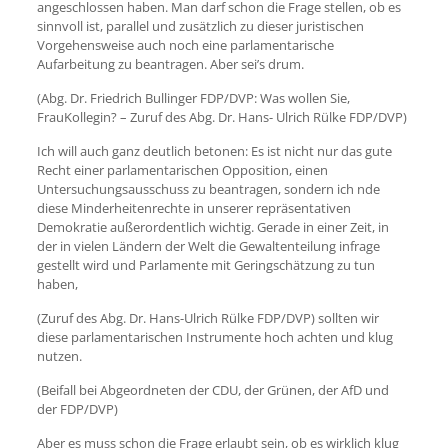
angeschlossen haben. Man darf schon die Frage stellen, ob es
sinnvoll ist, parallel und zusätzlich zu dieser juristischen
Vorgehensweise auch noch eine parlamentarische
Aufarbeitung zu beantragen. Aber sei’s drum.
(Abg. Dr. Friedrich Bullinger FDP/DVP: Was wollen Sie,
FrauKollegin? – Zuruf des Abg. Dr. Hans- Ulrich Rülke FDP/DVP)
Ich will auch ganz deutlich betonen: Es ist nicht nur das gute
Recht einer parlamentarischen Opposition, einen
Untersuchungsausschuss zu beantragen, sondern ich nde
diese Minderheitenrechte in unserer repräsentativen
Demokratie außerordentlich wichtig. Gerade in einer Zeit, in
der in vielen Ländern der Welt die Gewaltenteilung infrage
gestellt wird und Parlamente mit Geringschätzung zu tun
haben,
(Zuruf des Abg. Dr. Hans-Ulrich Rülke FDP/DVP) sollten wir
diese parlamentarischen Instrumente hoch achten und klug
nutzen.
(Beifall bei Abgeordneten der CDU, der Grünen, der AfD und
der FDP/DVP)
Aber es muss schon die Frage erlaubt sein, ob es wirklich klug