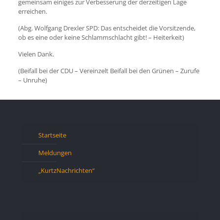
gemeinsam einiges zur Verbesserung der derzeitigen Lage
erreichen.
(Abg. Wolfgang Drexler SPD: Das entscheidet die Vorsitzende,
ob es eine oder keine Schlammschlacht gibt! – Heiterkeit)
Vielen Dank.
(Beifall bei der CDU – Vereinzelt Beifall bei den Grünen – Zurufe
– Unruhe)
Startseite
Meldungen
„KurtzNachrichten“