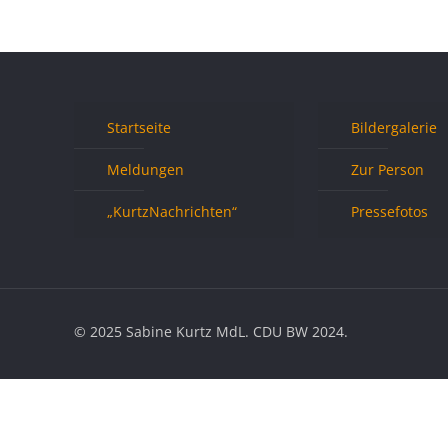
Startseite
Bildergalerie
Meldungen
Zur Person
„KurtzNachrichten“
Pressefotos
© 2025 Sabine Kurtz MdL. CDU BW 2024.