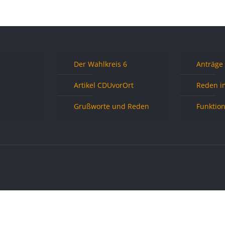
Der Wahlkreis 6
Anträge
Artikel CDUvorOrt
Reden i
Grußworte und Reden
Funktio