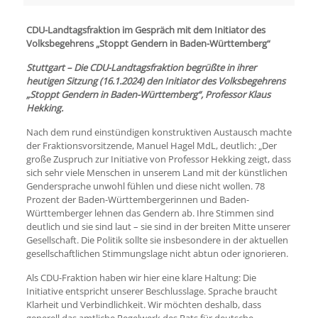
CDU-Landtagsfraktion im Gespräch mit dem Initiator des
Volksbegehrens „Stoppt Gendern in Baden-Württemberg“
Stuttgart – Die CDU-Landtagsfraktion begrüßte in ihrer
heutigen Sitzung (16.1.2024) den Initiator des Volksbegehrens
„Stoppt Gendern in Baden-Württemberg“, Professor Klaus
Hekking.
Nach dem rund einstündigen konstruktiven Austausch machte
der Fraktionsvorsitzende, Manuel Hagel MdL, deutlich: „Der
große Zuspruch zur Initiative von Professor Hekking zeigt, dass
sich sehr viele Menschen in unserem Land mit der künstlichen
Gendersprache unwohl fühlen und diese nicht wollen. 78
Prozent der Baden-Württembergerinnen und Baden-
Württemberger lehnen das Gendern ab. Ihre Stimmen sind
deutlich und sie sind laut – sie sind in der breiten Mitte unserer
Gesellschaft. Die Politik sollte sie insbesondere in der aktuellen
gesellschaftlichen Stimmungslage nicht abtun oder ignorieren.
Als CDU-Fraktion haben wir hier eine klare Haltung: Die
Initiative entspricht unserer Beschlusslage. Sprache braucht
Klarheit und Verbindlichkeit. Wir möchten deshalb, dass
generell das amtliche Regelwerk des Rats für deutsche