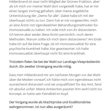
Hildenbrand ist zwar nicht Mitglied der Grünen-Fraktion, aber
als ich mich vor meiner Wahl dort vorgestellt habe, hat er mir
einen langen Vortrag gehalten, über meine angebliche
Unterstützung der „Demo für alle“. Dabei habe ich mit der
überhaupt nichts zu tun. Dann hat er mir vorgeworfen, mich
an eine Ärztin mit irgendwelchen Behandlungsmethoden für
Homosexuelle zu halten. Ich solle mich von ihr distanzieren.
Ich kenne aber weder diese Ärztin persönlich, noch deren
Methoden. Warum sollte ich mich dann distanzieren? Am Ende
habe ich auf die klare Frage, ob ich Homosexualität für eine
psychische Krankheit halte, klar geantwortet: Ich halte
Homosexualität überhaupt nicht für eine Krankheit.
Trotzdem fielen Sie bei der Wahl zur Landtags-Vizepräsidentin
durch. Ein zweiter Urnengang wurde nötig.
Dass Herr Hildenbrand mir am nächsten Morgen vor der Wahl
über die Medien vorwarf, ich hätte mich von irgendetwas nicht
ausreichend distanziert und sei unqualifiziert für das Amt, fand
ich absolut unfair. Meine Antworten passten ihm wohl nicht ins
Konzept, er hatte sein Feindbild im Kopf.
Der Vorgang wurde als Machtprobe und Koalitionskrise
wahrgenommen. Ist nun alles ausgeräumt?