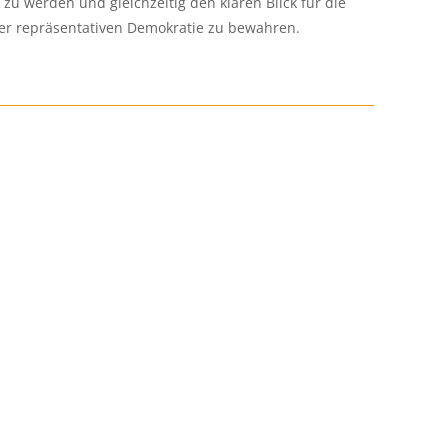
zu werden und gleichzeitig den klaren Blick für die
er repräsentativen Demokratie zu bewahren.