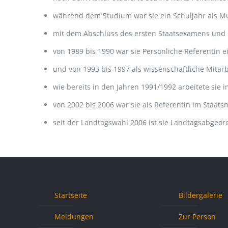
während dem Studium war sie ein Schuljahr als Mut
mit dem Abschluss des ersten Staatsexamens und dem
von 1989 bis 1990 war sie Persönliche Referentin 
und von 1993 bis 1997 als wissenschaftliche Mitar
wie bereits in den Jahren 1991/1992 arbeitete sie
von 2002 bis 2006 war sie als Referentin im Staat
seit der Landtagswahl 2006 ist sie Landtagsabgeord
Startseite
Bildergalerie
Meldungen
Zur Person