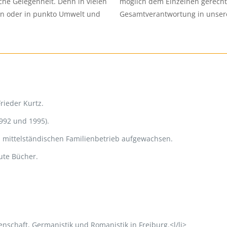
he Gelegenheit. Denn in vielen
möglich dem Einzelnen gerecht 
gen oder in punkto Umwelt und
Gesamtverantwortung in unser
rieder Kurtz.
992 und 1995).
m mittelständischen Familienbetrieb aufgewachsen.
ute Bücher.
enschaft, Germanistik und Romanistik in Freiburg.<l/li>