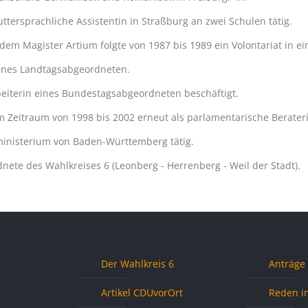
tersprachliche Assistentin in Straßburg an zwei Schulen tätig.
 Magister Artium folgte von 1987 bis 1989 ein Volontariat in eine
eines Landtagsabgeordneten.
beiterin eines Bundestagsabgeordneten beschäftigt.
 im Zeitraum von 1998 bis 2002 erneut als parlamentarische Berat
sministerium von Baden-Württemberg tätig.
nete des Wahlkreises 6 (Leonberg - Herrenberg - Weil der Stadt).
Der Wahlkreis 6
Anträge
Artikel CDUvorOrt
Reden i