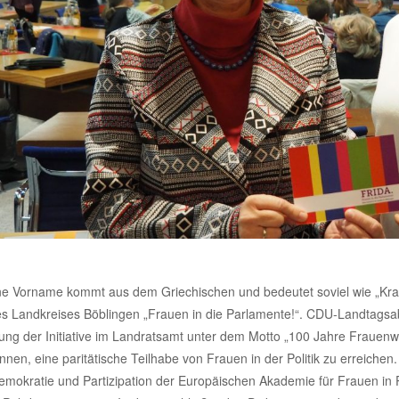
ne Vorname kommt aus dem Griechischen und bedeutet soviel wie „Kraft
 des Landkreises Böblingen „Frauen in die Parlamente!“. CDU-Landtags
ung der Initiative im Landratsamt unter dem Motto „100 Jahre Frauenwah
nnen, eine paritätische Teilhabe von Frauen in der Politik zu erreichen
emokratie und Partizipation der Europäischen Akademie für Frauen in P