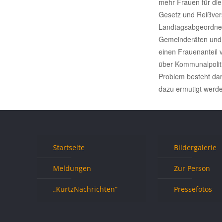
mehr Frauen für die
Gesetz und Reißvers
Landtagsabgeordnete 
Gemeinderäten und b
einen Frauenanteil 
über Kommunalpoliti
Problem besteht dari
dazu ermutigt werde
Startseite
Bildergalerie
Meldungen
Zur Person
„KurtzNachrichten“
Pressefotos