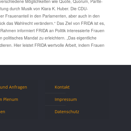
verschiedene Möglichkeiten wie Quote, Quorum, Parité-
ltung durch Musik von Kiara K. Huber. Die CDU-
 der Frauenanteil in den Parlamenten, aber auch in den
ück das Wahlrecht verändern.“ Das Ziel von FRIDA ist es,
ahmen informiert FRIDA an Politik interessierte Frauen
 politisches Mandat zu erleichtern. „Das eigentliche
dieren. Hier leistet FRIDA wertvolle Arbeit, indem Frauen
 und Anfragen
Kontakt
m Plenum
Impressum
nen
Datenschutz