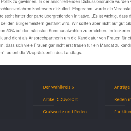
 Politik zu gewinnen. In der anschließenden Diskussionsrunde wurden 
chlussverfahren kontrovers diskutiert. Eingerahmt wurde die Veransta
steht hinter der parteiübergreifenden Initiative. „Es ist wichtig, dass
ei den Bürgermeistern gestärkt wird. Wir sollten aber nicht auf gut Gl
von 50% bei den nächsten Kommunalwahlen zu erreichen. Im lockeren R
k und dient als Ansprechpartnerin um die Kandidatur von Frauen für ein
n, dass sich viele Frauen gar nicht erst trauen für ein Mandat zu kandi
n“, betont die Vizepräsidentin des Landtags.
Der Wahlkreis 6
Anträge
Artikel CDUvorOrt
Reden i
Grußworte und Reden
Funktio