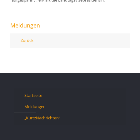
aufgespannt“, erklärt die Landtagsvizepräsidentin.
Meldungen
Zurück
Startseite
Meldungen
„KurtzNachrichten“