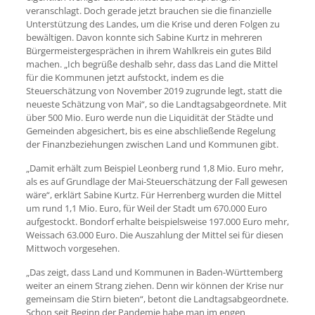
veranschlagt. Doch gerade jetzt brauchen sie die finanzielle
Unterstützung des Landes, um die Krise und deren Folgen zu
bewältigen. Davon konnte sich Sabine Kurtz in mehreren
Bürgermeistergesprächen in ihrem Wahlkreis ein gutes Bild
machen. „Ich begrüße deshalb sehr, dass das Land die Mittel
für die Kommunen jetzt aufstockt, indem es die
Steuerschätzung von November 2019 zugrunde legt, statt die
neueste Schätzung von Mai“, so die Landtagsabgeordnete. Mit
über 500 Mio. Euro werde nun die Liquidität der Städte und
Gemeinden abgesichert, bis es eine abschließende Regelung
der Finanzbeziehungen zwischen Land und Kommunen gibt.
„Damit erhält zum Beispiel Leonberg rund 1,8 Mio. Euro mehr,
als es auf Grundlage der Mai-Steuerschätzung der Fall gewesen
wäre“, erklärt Sabine Kurtz. Für Herrenberg wurden die Mittel
um rund 1,1 Mio. Euro, für Weil der Stadt um 670.000 Euro
aufgestockt. Bondorf erhalte beispielsweise 197.000 Euro mehr,
Weissach 63.000 Euro. Die Auszahlung der Mittel sei für diesen
Mittwoch vorgesehen.
„Das zeigt, dass Land und Kommunen in Baden-Württemberg
weiter an einem Strang ziehen. Denn wir können der Krise nur
gemeinsam die Stirn bieten“, betont die Landtagsabgeordnete.
Schon seit Beginn der Pandemie habe man im engen