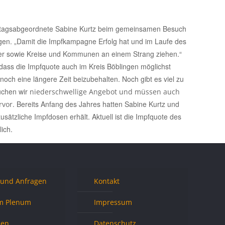
andtagsabgeordnete Sabine Kurtz beim gemeinsamen Besuch
gen. „Damit die Impfkampagne Erfolg hat und im Laufe des
r sowie Kreise und Kommunen an einem Strang ziehen.“
dass die Impfquote auch im Kreis Böblingen möglichst
noch eine längere Zeit beizubehalten. Noch gibt es viel zu
uchen wir
niederschwellige Angebot und müssen auch
Bereits Anfang des Jahres hatten Sabine Kurtz und
rvor.
sätzliche Impfdosen erhält. Aktuell ist die Impfquote des
lich.
 und Anfragen
Kontakt
m Plenum
Impressum
nen
Datenschutz