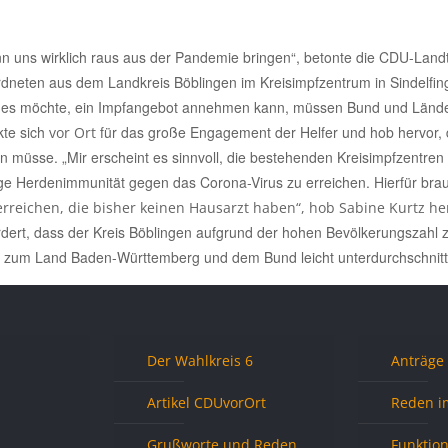
nn uns wirklich raus aus der Pandemie bringen“, betonte die CDU-L
neten aus dem Landkreis Böblingen im Kreisimpfzentrum in Sindelfin
 es möchte, ein Impfangebot annehmen kann, müssen Bund und Lände
kte sich
für das große Engagement der Helfer und hob hervor, 
vor Ort
en müsse. „Mir erscheint es sinnvoll, die bestehenden Kreisimpfzentren 
ge Herdenimmunität gegen das Corona-Virus zu erreichen. Hierfür bra
rreichen, die bisher keinen Hausarzt haben“, hob Sabine Kurtz he
rdert, dass der Kreis Böblingen aufgrund der hohen Bevölkerungszahl zu
h zum Land Baden-Württemberg und dem Bund leicht unterdurchschnitt
Der Wahlkreis 6
Anträge
Artikel CDUvorOrt
Reden i
Grußworte und Reden
Funktio