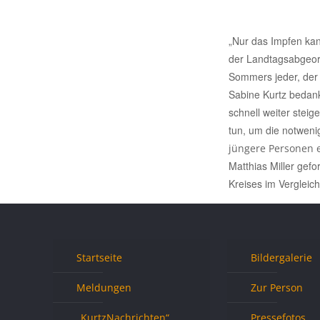
„Nur das Impfen ka
der Landtagsabgeord
Sommers jeder, der
Sabine Kurtz bedan
schnell weiter steig
tun, um die notweni
jüngere Personen e
Matthias Miller gefo
Kreises im Vergleic
Startseite
Bildergalerie
Meldungen
Zur Person
„KurtzNachrichten“
Pressefotos