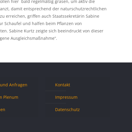
len hier bald regelmäßig grasen, um aktiv die
anzt, damit entsprechend der naturschutzrechtlichen
zu erreichen, griffen auch Staatssekretärin Sabine
r Schaufel und halfen beim Pflanzen von
en. Sabine Kurtz zeigte sich beeindruckt von dieser
lungene Ausgleichsmaßnahme“.
 und Anfragen
Kontakt
m Plenum
Impressum
nen
Datenschutz