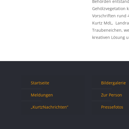
Behörden entstand
Gehölzvegetation 
Vorschriften rund 
Kurtz MdL, Landra
Traubeneichen, wel
kreativen Lösung u
Startseite
Bildergalerie
Meldungen
Zur Person
„KurtzNachrichten“
Pressefotos