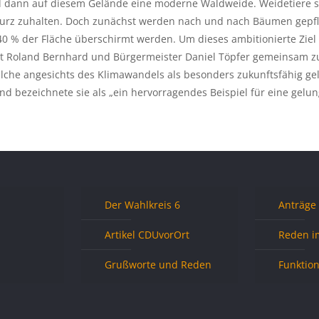
 dann auf diesem Gelände eine moderne Waldweide. Weidetiere sol
kurz zuhalten. Doch zunächst werden nach und nach Bäumen gepfl
40 % der Fläche überschirmt werden. Um dieses ambitionierte Ziel 
t Roland Bernhard und Bürgermeister Daniel Töpfer gemeinsam zu
che angesichts des Klimawandels als besonders zukunftsfähig gelt
nd bezeichnete sie als „ein hervorragendes Beispiel für eine ge
Der Wahlkreis 6
Anträge
Artikel CDUvorOrt
Reden i
Grußworte und Reden
Funktio