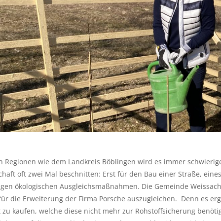
ten Regionen wie dem Landkreis Böblingen wird es immer schwieri
chaft oft zwei Mal beschnitten: Erst für den Bau einer Straße, e
igen ökologischen Ausgleichsmaßnahmen. Die Gemeinde Weissach
ür die Erweiterung der Firma Porsche auszugleichen. Denn es erga
zu kaufen, welche diese nicht mehr zur Rohstoffsicherung benötig