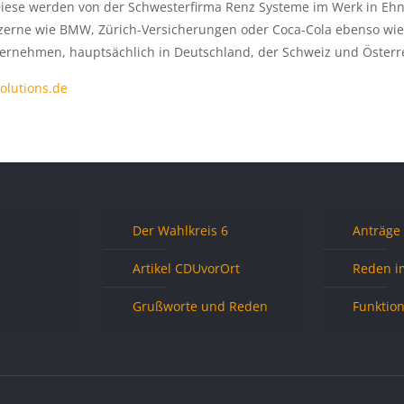
Diese werden von der Schwesterfirma Renz Systeme im Werk in Eh
zerne wie BMW, Zürich-Versicherungen oder Coca-Cola ebenso wie 
ernehmen, hauptsächlich in Deutschland, der Schweiz und Österr
olutions.de
Der Wahlkreis 6
Anträge
Artikel CDUvorOrt
Reden i
Grußworte und Reden
Funktio