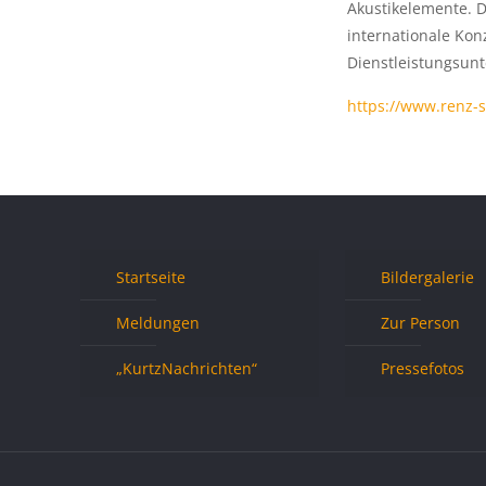
Akustikelemente. 
internationale Kon
Dienstleistungsunt
https://www.renz-s
Startseite
Bildergalerie
Meldungen
Zur Person
„KurtzNachrichten“
Pressefotos