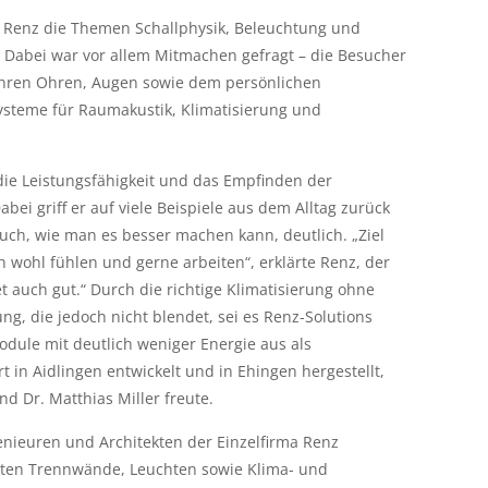
 Renz die Themen Schallphysik, Beleuchtung und
. Dabei war vor allem Mitmachen gefragt – die Besucher
 ihren Ohren, Augen sowie dem persönlichen
ysteme für Raumakustik, Klimatisierung und
die Leistungsfähigkeit und das Empfinden der
ei griff er auf viele Beispiele aus dem Alltag zurück
ch, wie man es besser machen kann, deutlich. „Ziel
ch wohl fühlen und gerne arbeiten“, erklärte Renz, der
et auch gut.“ Durch die richtige Klimatisierung ohne
ng, die jedoch nicht blendet, sei es Renz-Solutions
dule mit deutlich weniger Energie aus als
in Aidlingen entwickelt und in Ehingen hergestellt,
 Dr. Matthias Miller freute.
ieuren und Architekten der Einzelfirma Renz
igten Trennwände, Leuchten sowie Klima- und