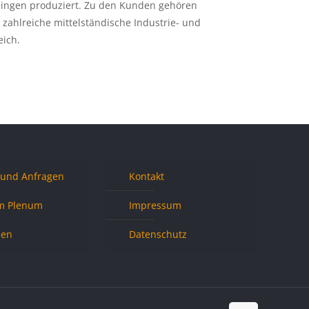
ningen produziert. Zu den Kunden gehören
zahlreiche mittelständische Industrie- und
eich.
 und Anfragen
Kontakt
m Plenum
Impressum
nen
Datenschutz