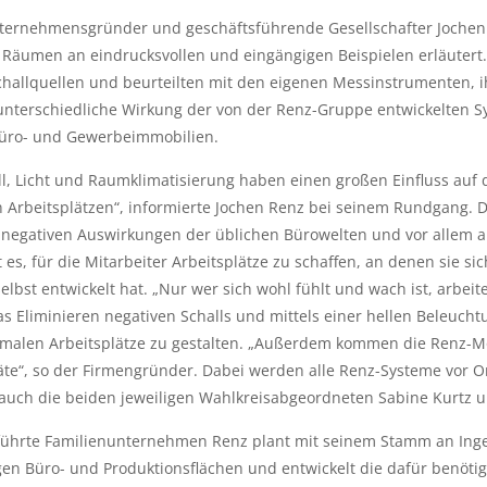
nternehmensgründer und geschäftsführende Gesellschafter Jochen
 Räumen an eindrucksvollen und eingängigen Beispielen erläutert
Schallquellen und beurteilten mit den eigenen Messinstrumenten,
unterschiedliche Wirkung der von der Renz-Gruppe entwickelten S
üro- und Gewerbeimmobilien.
ll, Licht und Raumklimatisierung haben einen großen Einfluss auf 
Arbeitsplätzen“, informierte Jochen Renz bei seinem Rundgang. Dab
negativen Auswirkungen der üblichen Bürowelten und vor allem au
es, für die Mitarbeiter Arbeitsplätze zu schaffen, an denen sie si
elbst entwickelt hat. „Nur wer sich wohl fühlt und wach ist, arbeit
as Eliminieren negativen Schalls und mittels einer hellen Beleuchtu
imalen Arbeitsplätze zu gestalten. „Außerdem kommen die Renz-Mo
e“, so der Firmengründer. Dabei werden alle Renz-Systeme vor Ort 
uch die beiden jeweiligen Wahlkreisabgeordneten Sabine Kurtz und
ührte Familienunternehmen Renz plant mit seinem Stamm an Ingen
ngen Büro- und Produktionsflächen und entwickelt die dafür benöt