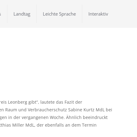
s
Landtag
Leichte Sprache
Interaktiv
is Leonberg gibt“, lautete das Fazit der
hen Raum und Verbraucherschutz Sabine Kurtz MdL bei
gen in der vergangenen Woche. Ähnlich beeindruckt
thias Miller MdL, der ebenfalls an dem Termin