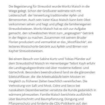
Die Begeisterung für Streuobst wurde Moritz Maisch in die
Wiege gelegt. Schon der Großvater widmete sich mit
Leidenschaft der Verwertung traditioneller Apfel- und
Birnensorten. Auch sein Vater Klaus Maisch kann kein Obst
verkommen sehen und hegt und pflegt die familieneigenen
Streuobstwiesen. Moritz Maisch hat es sich zur Aufgabe
gemacht, den schwäbischen Most zum „angesagten“ Getränk
in der Region zu machen. Zusammen mit seinem Bruder
Florian produziert und vermarktet er das „Mostfläschle“, ein
leckeres Mostschorle-Getränk aus Äpfeln und Birnen von
Kayher Streuobstwiesen.
Bei einem Besuch von Sabine Kurtz und Tobias Pfander auf
dem Streuobsthof Maisch im Herrenberger Teilort Kayh erfuhr
die Landtagsabgeordnete viel über moderne Kellerei- und
Gärtechnik. Besonders beeindruckend fand sie die glänzenden
Edelstahlfässer, die die Arbeitsabläufe beim Mosten im
Vergleich zu früheren Zeiten beachtlich vereinfachen. Die
Verkostung von Saft und Most, Cidre und Secco bei
nasskaltem Dezemberwetter versetzte die Runde gedanklich in
wärmere Jahreszeiten. Familie Maisch berichtete ausführlich
über Baumschnitt und Baumpflanzung, Düngung und
Pflanzenschutz und forderte die CDU-Politikerin auf, den