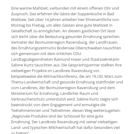
Eine warme Mahlzeit, verbunden mit einem offenen Ohr und
Zuspruch. Das erfahren die Gäste der Suppenküche in Bad
Waldsee. Seit über 14 Jahren arbeiten hier Ehrenamtliche von
Montag bis Freitag, um allen Gästen eine gute Mahlzeit in
Gesellschaft zu ermöglichen. An diesem gastlichen Ort lässt
sich leicht über die Bedeutung gesunder Ernährung sprechen.
Vertreter der Biomusterregion Ravensburg, der LandFrauen,
des Ernährungszentrums Bodensee Oberschwaben tauschten
sich gemeinsam mit dem örtlichen CDU-
Landtagsabgeordneten Raimund Haser und Staatssekretärin
Sabine Kurtz tauschten aus. Die Gesprächspartner stellten ihre
vielseitigen Projekte im Landkreis Ravensburg vor,
beispielsweise die Mitmachkonferenz, die am 19./20. März zum
Thema Landwirtschaft und gesunde Ernährung stattfindet und
vom Landkreis, der Biomusterregion Ravensburg und dem
Ministerium für Ernährung, Ländlicher Raum und
Verbraucherschutz unterstützt wird. Sabine Kurtz zeigte sich
beeindruckt von dem Engagement und ermutigte die
Teilnehmerinnen und Teilnehmer, diesen Weg weiterzugehen:
„Regionale Produkte sind der Schlüssel für eine gute
Ernährung. Der Landkreis Ravensburg mit seiner vielseitigen
Land- und typischen Milchwirtschaft hat dafür besonders viel
zu bieten“.