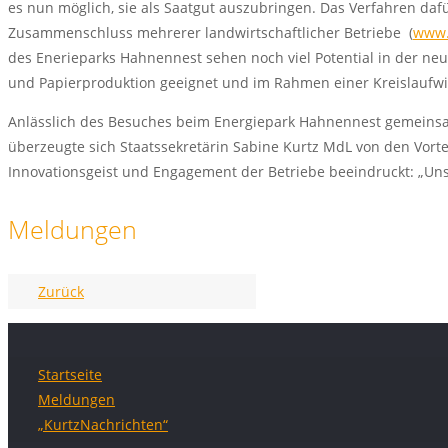
es nun möglich, sie als Saatgut auszubringen. Das Verfahren da
Zusammenschluss mehrerer landwirtschaftlicher Betriebe (
www.
des Enerieparks Hahnennest sehen noch viel Potential in der ne
und Papierproduktion geeignet und im Rahmen einer Kreislaufwirts
Anlässlich des Besuches beim Energiepark Hahnennest gemeinsa
überzeugte sich Staatssekretärin Sabine Kurtz MdL von den Vort
Innovationsgeist und Engagement der Betriebe beeindruckt: „Unse
Meldungen
Zurück
Startseite
Meldungen
„KurtzNachrichten“