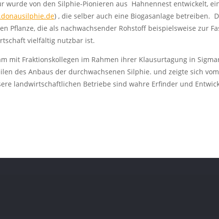
für wurde von den Silphie-Pionieren aus Hahnennest entwickelt, e
donausilphie.de
) , die selber auch eine Biogasanlage betreiben. 
uen Pflanze, die als nachwachsender Rohstoff beispielsweise zur 
chaft vielfältig nutzbar ist.
m mit Fraktionskollegen im Rahmen ihrer Klausurtagung in Sigma
eilen des Anbaus der durchwachsenen Silphie. und zeigte sich vom
re landwirtschaftlichen Betriebe sind wahre Erfinder und Entwick