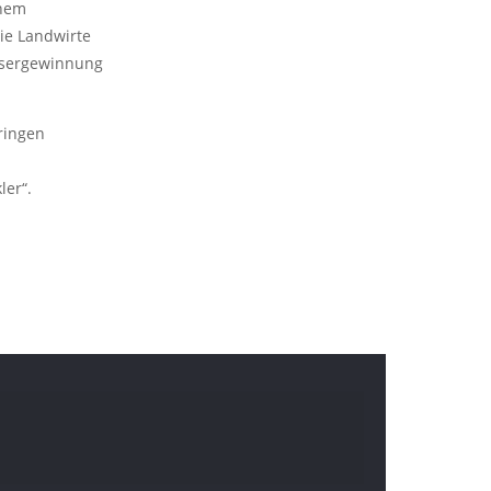
inem
Die Landwirte
Fasergewinnung
ringen
ler“.