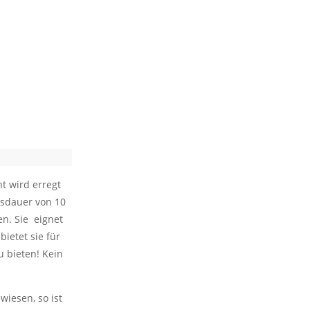
t wird erregt
sdauer von 10
n. Sie eignet
ietet sie für
u bieten! Kein
iesen, so ist