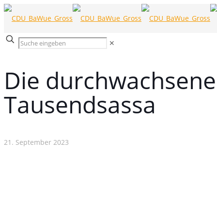
✕
Die durchwachsene S
Tausendsassa
21. September 2023