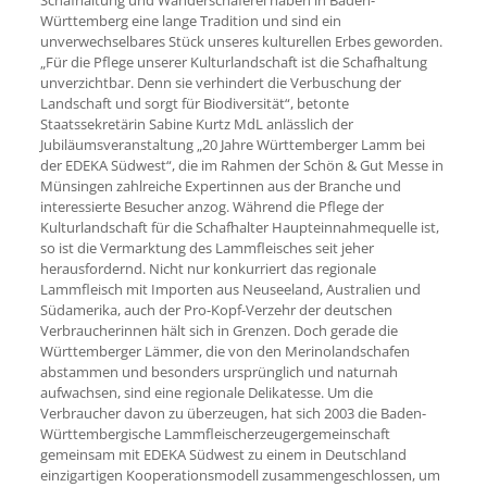
Württemberg eine lange Tradition und sind ein
unverwechselbares Stück unseres kulturellen Erbes geworden.
„Für die Pflege unserer Kulturlandschaft ist die Schafhaltung
unverzichtbar. Denn sie verhindert die Verbuschung der
Landschaft und sorgt für Biodiversität“, betonte
Staatssekretärin Sabine Kurtz MdL anlässlich der
Jubiläumsveranstaltung „20 Jahre Württemberger Lamm bei
der EDEKA Südwest“, die im Rahmen der Schön & Gut Messe in
Münsingen zahlreiche Expertinnen aus der Branche und
interessierte Besucher anzog. Während die Pflege der
Kulturlandschaft für die Schafhalter Haupteinnahmequelle ist,
so ist die Vermarktung des Lammfleisches seit jeher
herausfordernd. Nicht nur konkurriert das regionale
Lammfleisch mit Importen aus Neuseeland, Australien und
Südamerika, auch der Pro-Kopf-Verzehr der deutschen
Verbraucherinnen hält sich in Grenzen. Doch gerade die
Württemberger Lämmer, die von den Merinolandschafen
abstammen und besonders ursprünglich und naturnah
aufwachsen, sind eine regionale Delikatesse. Um die
Verbraucher davon zu überzeugen, hat sich 2003 die Baden-
Württembergische Lammfleischerzeugergemeinschaft
gemeinsam mit EDEKA Südwest zu einem in Deutschland
einzigartigen Kooperationsmodell zusammengeschlossen, um