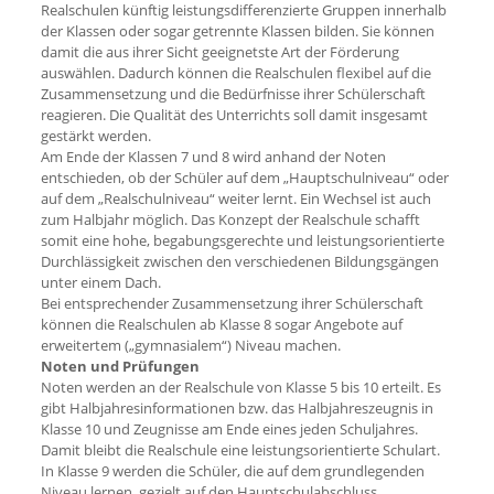
Realschulen künftig leistungsdifferenzierte Gruppen innerhalb
der Klassen oder sogar getrennte Klassen bilden. Sie können
damit die aus ihrer Sicht geeignetste Art der Förderung
auswählen. Dadurch können die Realschulen flexibel auf die
Zusammensetzung und die Bedürfnisse ihrer Schülerschaft
reagieren. Die Qualität des Unterrichts soll damit insgesamt
gestärkt werden.
Am Ende der Klassen 7 und 8 wird anhand der Noten
entschieden, ob der Schüler auf dem „Hauptschulniveau“ oder
auf dem „Realschulniveau“ weiter lernt. Ein Wechsel ist auch
zum Halbjahr möglich. Das Konzept der Realschule schafft
somit eine hohe, begabungsgerechte und leistungsorientierte
Durchlässigkeit zwischen den verschiedenen Bildungsgängen
unter einem Dach.
Bei entsprechender Zusammensetzung ihrer Schülerschaft
können die Realschulen ab Klasse 8 sogar Angebote auf
erweitertem („gymnasialem“) Niveau machen.
Noten und Prüfungen
Noten werden an der Realschule von Klasse 5 bis 10 erteilt. Es
gibt Halbjahresinformationen bzw. das Halbjahreszeugnis in
Klasse 10 und Zeugnisse am Ende eines jeden Schuljahres.
Damit bleibt die Realschule eine leistungsorientierte Schulart.
In Klasse 9 werden die Schüler, die auf dem grundlegenden
Niveau lernen, gezielt auf den Hauptschulabschluss